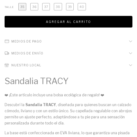
35
36
37
38
39
40
TALLE
MEDIOS DE PAGO
MEDIOS DE ENVÍO
NUESTRO LOCAL
Sandalia TRACY
❤️ ¡Este artículo incluye una bolsa ecológica de regalo! ❤️
Descubrí la
Sandalia TRACY
, diseñada para quienes buscan un calzado
cómodo, liviano y con un estilo único. Su capellada regulable con abrojos
permite un ajuste perfecto, adaptándose a tu pie para una sensación
personalizada durante todo el día.
La base está confeccionada en EVA liviana, lo que garantiza una pisada