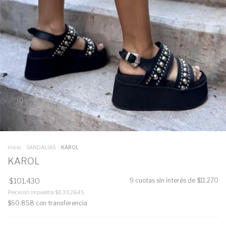
Inicio
.
SANDALIAS
.
KAROL
KAROL
$101.430
9
cuotas sin interés de
$11.270
Precio sin impuestos
$83.826,45
$60.858
con
transferencia