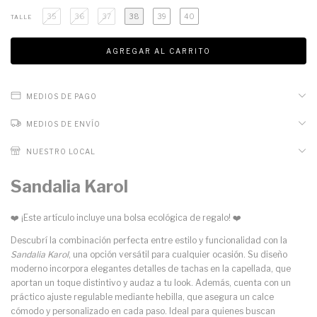
35
36
37
38
39
40
TALLE
MEDIOS DE PAGO
MEDIOS DE ENVÍO
NUESTRO LOCAL
Sandalia Karol
❤️ ¡Este artículo incluye una bolsa ecológica de regalo! ❤️
Descubrí la combinación perfecta entre estilo y funcionalidad con la
Sandalia Karol
, una opción versátil para cualquier ocasión. Su diseño
moderno incorpora elegantes detalles de tachas en la capellada, que
aportan un toque distintivo y audaz a tu look. Además, cuenta con un
práctico ajuste regulable mediante hebilla, que asegura un calce
cómodo y personalizado en cada paso. Ideal para quienes buscan