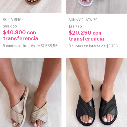
SOFIA BEIGE
SUNNY PLATA 39
$68.000
$33.750
$40.800
con
$20.250
con
transferencia
transferencia
9
cuotas sin interés de
$7.555,56
9
cuotas sin interés de
$3.750