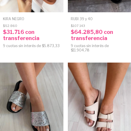
KIRA NEGRO
RUBI 39 y 40
$52.860
$107.143
$31.716
con
$64.285,80
con
transferencia
transferencia
9
cuotas sin interés de
$5.873,33
9
cuotas sin interés de
$11.904,78