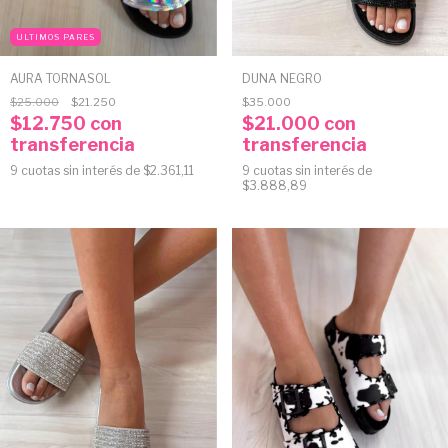
ULTIMOS PARES
AURA TORNASOL
DUNA NEGRO
$25.000
$21.250
$35.000
$12.750
con
$21.000
con
transferencia
transferencia
9
cuotas sin interés de
$2.361,11
9
cuotas sin interés de
$3.888,89