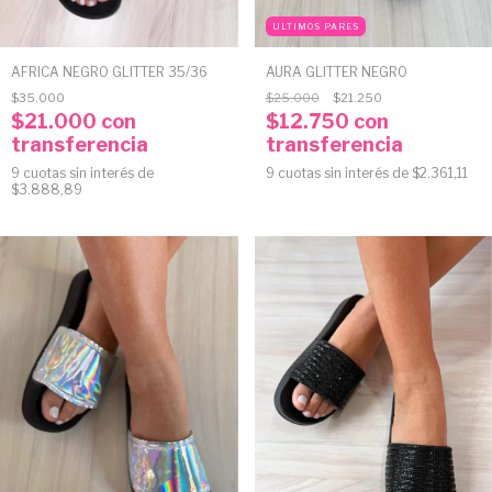
ULTIMOS PARES
AFRICA NEGRO GLITTER 35/36
AURA GLITTER NEGRO
$35.000
$25.000
$21.250
$21.000
con
$12.750
con
transferencia
transferencia
9
cuotas sin interés de
9
cuotas sin interés de
$2.361,11
$3.888,89