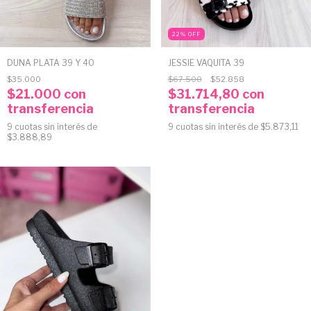
22
%
OFF
DUNA PLATA 39 Y 40
JESSIE VAQUITA 39
$35.000
$67.500
$52.858
$21.000
con
$31.714,80
con
transferencia
transferencia
9
cuotas sin interés de
9
cuotas sin interés de
$5.873,11
$3.888,89