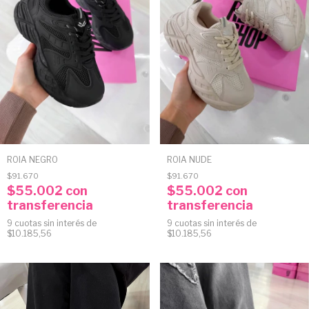
ROIA NEGRO
ROIA NUDE
$91.670
$91.670
$55.002
con
$55.002
con
transferencia
transferencia
9
cuotas sin interés de
9
cuotas sin interés de
$10.185,56
$10.185,56