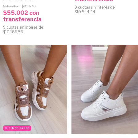
$115.715
$91.670
9
cuotas sin interés de
$55.002
con
$10.544,44
transferencia
9
cuotas sin interés de
$10.185,56
ULTIMOS PARES