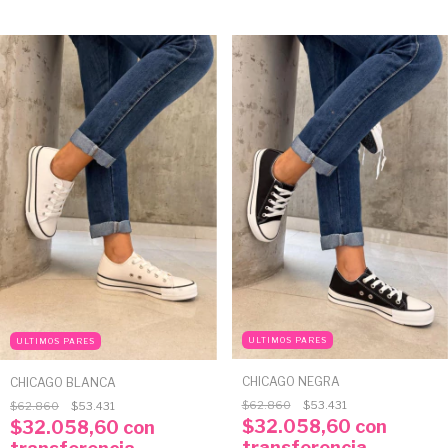
ULTIMOS PARES
ULTIMOS PARES
CHICAGO NEGRA
CHICAGO BLANCA
$62.860
$53.431
$62.860
$53.431
$32.058,60
con
$32.058,60
con
transferencia