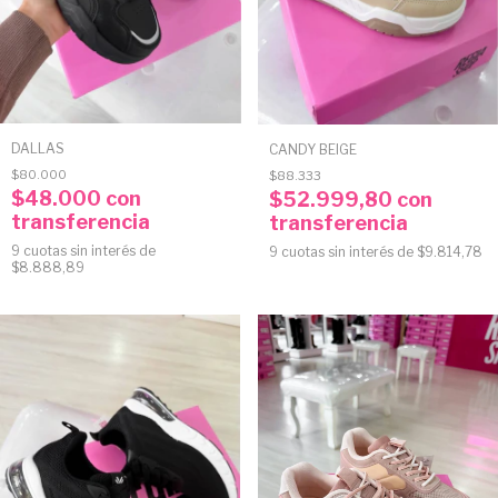
DALLAS
CANDY BEIGE
$80.000
$88.333
$48.000
con
$52.999,80
con
transferencia
transferencia
9
cuotas sin interés de
9
cuotas sin interés de
$9.814,78
$8.888,89