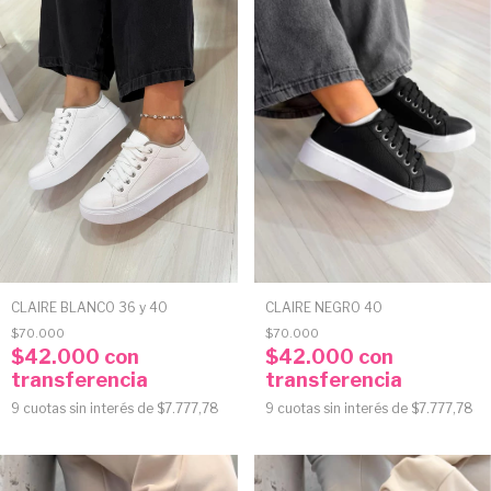
CLAIRE BLANCO 36 y 40
CLAIRE NEGRO 40
$70.000
$70.000
$42.000
con
$42.000
con
transferencia
transferencia
9
cuotas sin interés de
$7.777,78
9
cuotas sin interés de
$7.777,78