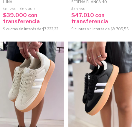
LUNA
SERENA BLANCA 40
$81.250
$65.000
$78.350
$39.000
con
$47.010
con
transferencia
transferencia
9
cuotas sin interés de
$7.222,22
9
cuotas sin interés de
$8.705,56