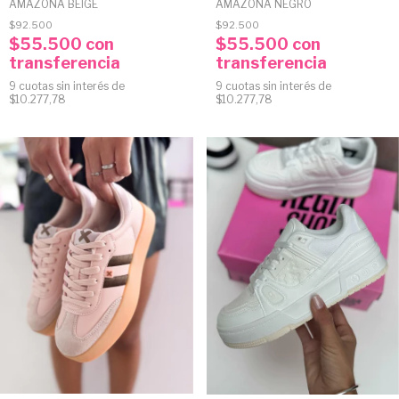
AMAZONA BEIGE
AMAZONA NEGRO
$92.500
$92.500
$55.500
con
$55.500
con
transferencia
transferencia
9
cuotas sin interés de
9
cuotas sin interés de
$10.277,78
$10.277,78