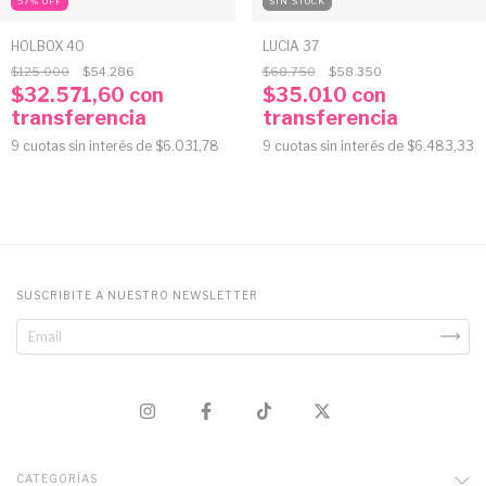
57
%
OFF
SIN STOCK
HOLBOX 40
LUCIA 37
$125.000
$54.286
$68.750
$58.350
$32.571,60
con
$35.010
con
transferencia
transferencia
9
cuotas sin interés de
$6.031,78
9
cuotas sin interés de
$6.483,33
SUSCRIBITE A NUESTRO NEWSLETTER
CATEGORÍAS