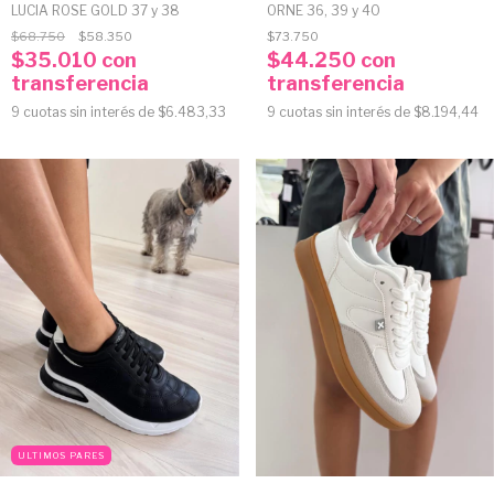
LUCIA ROSE GOLD 37 y 38
ORNE 36, 39 y 40
$68.750
$58.350
$73.750
$35.010
con
$44.250
con
transferencia
transferencia
9
cuotas sin interés de
$6.483,33
9
cuotas sin interés de
$8.194,44
ULTIMOS PARES