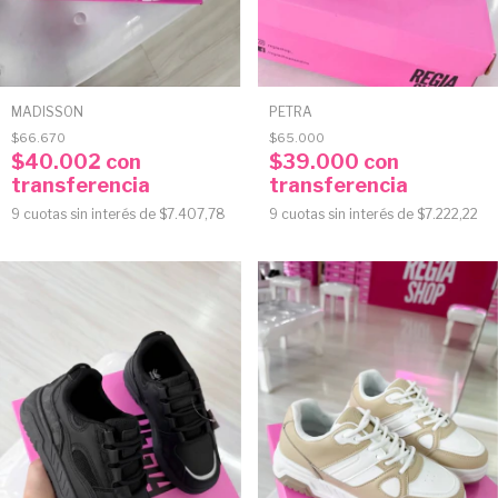
MADISSON
PETRA
$66.670
$65.000
$40.002
con
$39.000
con
transferencia
transferencia
9
cuotas sin interés de
$7.407,78
9
cuotas sin interés de
$7.222,22