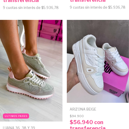
transferencia
9
cuotas sin interés de
$5.936,78
9
cuotas sin interés de
$5.936,78
ARIZONA BEIGE
$94.900
ULTIMOS PARES
$56.940
con
transferencia
LUANA 36, 38 Y 39