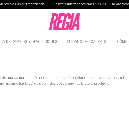
 compra 40% off transferencia
12 cuotas s/interés en compras + $250.000 Envíos a todo el pa
ICA DE CAMBIOS Y DEVOLUCIONES
CUIDADO DEL CALZADO
CÓMO
te de una compra, podés pedir la cancelación enviando este formulario
con tu 
o máximo hasta 10 días corridos desde que recibiste el producto.