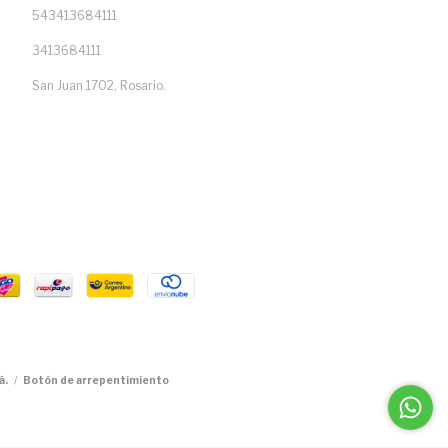
543413684111
3413684111
San Juan 1702, Rosario.
á.
/
Botón de arrepentimiento