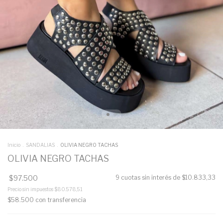
Inicio
.
SANDALIAS
.
OLIVIA NEGRO TACHAS
OLIVIA NEGRO TACHAS
$97.500
9
cuotas sin interés de
$10.833,33
Precio sin impuestos
$80.578,51
$58.500
con
transferencia