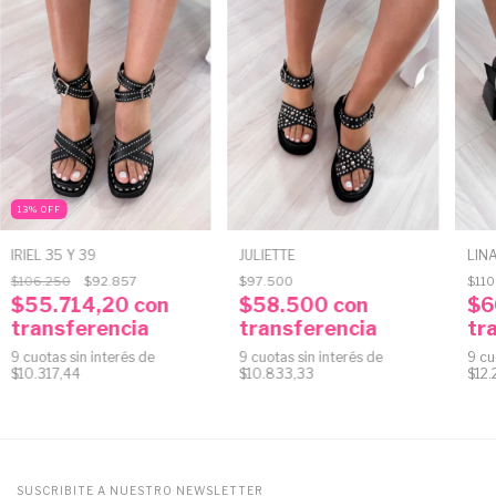
13
%
OFF
IRIEL 35 Y 39
JULIETTE
LIN
$106.250
$92.857
$97.500
$110
$55.714,20
con
$58.500
con
$6
transferencia
transferencia
tr
9
cuotas sin interés de
9
cuotas sin interés de
9
cu
$10.317,44
$10.833,33
$12.
SUSCRIBITE A NUESTRO NEWSLETTER