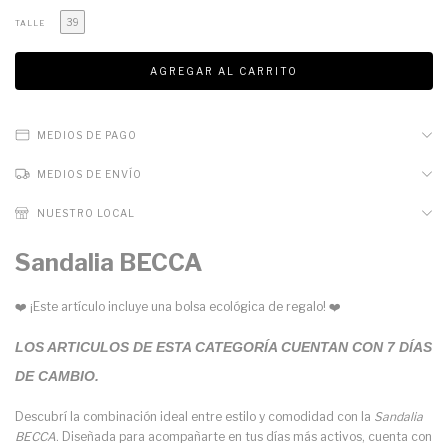
39
TALLE
MEDIOS DE PAGO
MEDIOS DE ENVÍO
NUESTRO LOCAL
Sandalia BECCA
❤️ ¡Este artículo incluye una bolsa ecológica de regalo! ❤️
LOS ARTICULOS DE ESTA CATEGORÍA CUENTAN CON 7 DÍAS
DE CAMBIO.
Descubrí la combinación ideal entre estilo y comodidad con la
Sandalia
BECCA
. Diseñada para acompañarte en tus días más activos, cuenta con