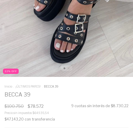
22
%
OFF
Inicio
.
¡ÚLTIMOS PARES!
.
BECCA 39
BECCA 39
$100.750
$78.572
9
cuotas sin interés de
$8.730,22
Precio sin impuestos
$64.935,54
$47.143,20
con
transferencia