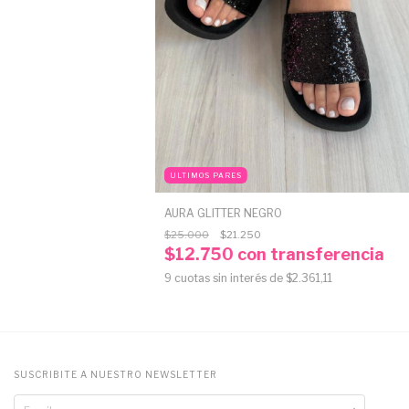
ULTIMOS PARES
AURA GLITTER NEGRO
$25.000
$21.250
$12.750
con
transferencia
9
cuotas sin interés de
$2.361,11
SUSCRIBITE A NUESTRO NEWSLETTER