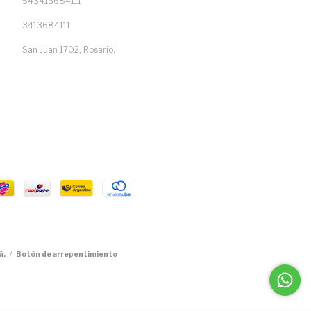
543413684111
3413684111
San Juan 1702, Rosario.
á.
/
Botón de arrepentimiento