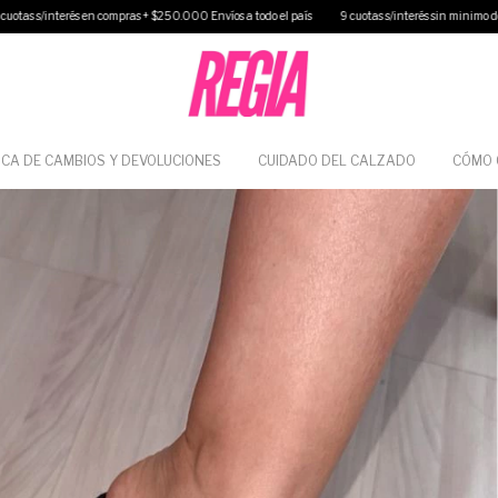
n compras + $250.000 Envíos a todo el país
9 cuotas s/interés sin minimo de compra 40% off 
ICA DE CAMBIOS Y DEVOLUCIONES
CUIDADO DEL CALZADO
CÓMO