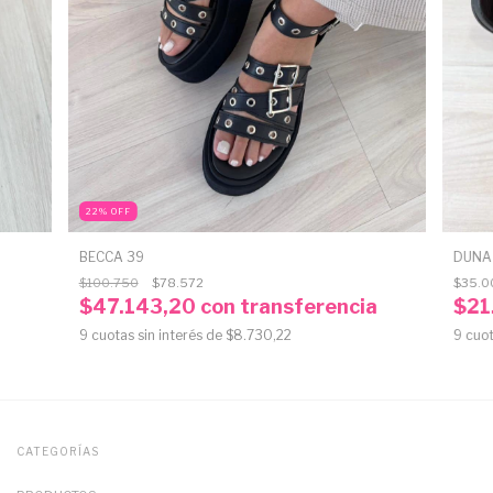
22
%
OFF
BECCA 39
DUNA
$100.750
$78.572
$35.0
$47.143,20
con
transferencia
$21
9
cuotas sin interés de
$8.730,22
9
cuot
CATEGORÍAS