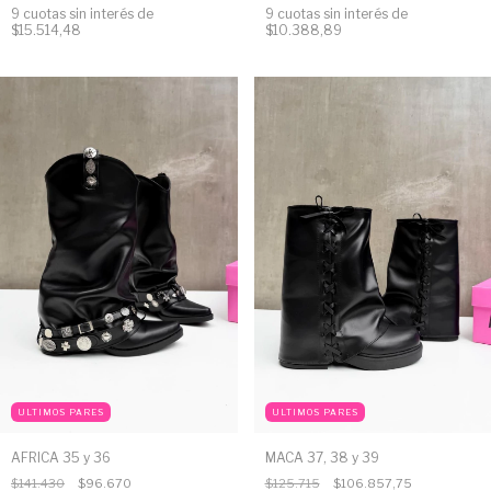
9
cuotas sin interés de
9
cuotas sin interés de
$10.388,89
$15.514,48
ULTIMOS PARES
ULTIMOS PARES
AFRICA 35 y 36
MACA 37, 38 y 39
$141.430
$96.670
$125.715
$106.857,75