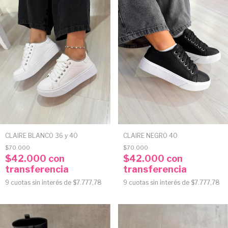
CLAIRE BLANCO 36 y 40
CLAIRE NEGRO 40
$70.000
$70.000
$42.000
con
$42.000
con
transferencia
transferencia
9
cuotas sin interés de
$7.777,78
9
cuotas sin interés de
$7.777,78