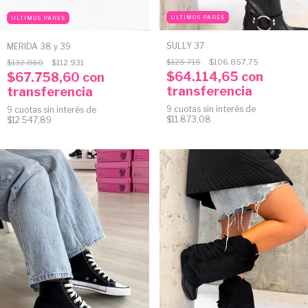
ULTIMOS PARES
ULTIMOS PARES
SULLY 37
MERIDA 38 y 39
$125.715
$106.857,75
$132.860
$112.931
$64.114,65
con
$67.758,60
con
transferencia
transferencia
9
cuotas sin interés de
9
cuotas sin interés de
$11.873,08
$12.547,89