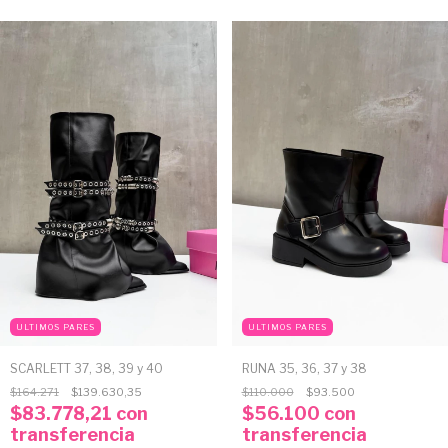
ULTIMOS PARES
ULTIMOS PARES
RUNA 35, 36, 37 y 38
SCARLETT 37, 38, 39 y 40
$110.000
$93.500
$164.271
$139.630,35
$56.100
con
$83.778,21
con
transferencia
transferencia