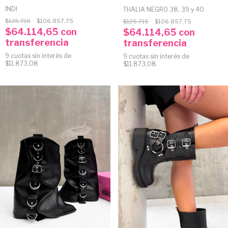
INDI
THALIA NEGRO 38, 39 y 40
$125.715
$106.857,75
$125.715
$106.857,75
$64.114,65
con
$64.114,65
con
transferencia
transferencia
9
cuotas sin interés de
9
cuotas sin interés de
$11.873,08
$11.873,08