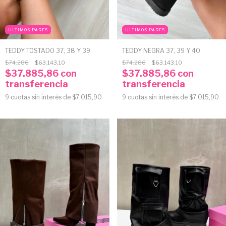
ULTIMOS PARES
ULTIMOS PARES
TEDDY TOSTADO 37, 38 Y 39
TEDDY NEGRA 37, 39 Y 40
$74.286
$63.143,10
$74.286
$63.143,10
$37.885,86
con
$37.885,86
con
transferencia
transferencia
9
cuotas sin interés de
$7.015,90
9
cuotas sin interés de
$7.015,90