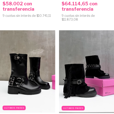
$58.002
con
$64.114,65
con
transferencia
transferencia
9
cuotas sin interés de
$10.741,11
9
cuotas sin interés de
$11.873,08
ULTIMOS PARES
ULTIMOS PARES