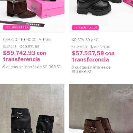
ULTIMOS PARES
ULTIMOS PARES
CHARLOTTE CHOCOLATE 35
KRISTA 39 y 40
$117.143
$99.571,55
$112.858
$95.929,30
$59.742,93
con
$57.557,58
con
transferencia
transferencia
9
cuotas sin interés de
$11.063,51
9
cuotas sin interés de
$10.658,81