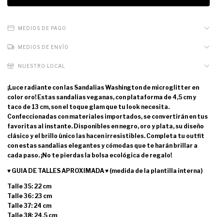
MEDIOS DE PAGO
MEDIOS DE ENVÍO
NUESTRO LOCAL
¡Luce radiante con las Sandalias Washington de microglitter en
color oro! Estas sandalias veganas, con plataforma de 4,5 cm y
taco de 13 cm, son el toque glam que tu look necesita.
Confeccionadas con materiales importados, se convertirán en tus
favoritas al instante. Disponibles en negro, oro y plata, su diseño
clásico y el brillo único las hacen irresistibles. Completa tu outfit
con estas sandalias elegantes y cómodas que te harán brillar a
cada paso. ¡No te pierdas la bolsa ecológica de regalo!
♥ GUIA DE TALLES APROXIMADA ♥ (medida de la plantilla interna)
Talle 35: 22 cm
Talle 36: 23 cm
Talle 37: 24 cm
Talle 38: 24,5 cm