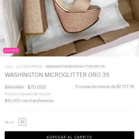
22
%
OFF
Inicio
.
¡ÚLTIMOS PARES!
.
WASHINGTON MICROGLITTER ORO 39
WASHINGTON MICROGLITTER ORO 39
$90.000
$70.000
9
cuotas sin interés de
$7.777,78
Precio sin impuestos
$57.851,24
$42.000
con
transferencia
39
TALLE