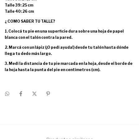
Talle 39: 25 cm
Talle 40: 26 cm
¿ COMO SABER TU TALLE?
1. Colocá tu pie en una superficie dura sobre una hoja de papel
blanca con el talón contra la pared.
2. Marcá con un lápiz (¡O pedí ayuda!) desde tu talón hasta dónde
llega tu dedo más largo.
3. Medí la distancia de tu pie marcada en la hoja, desde el borde de
la hoja hasta la punta del pie en centímetros (cm).