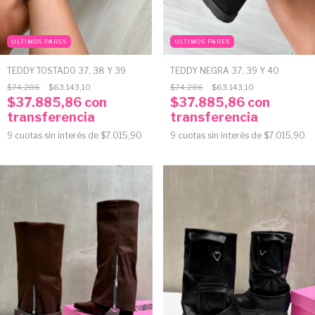
ULTIMOS PARES
ULTIMOS PARES
TEDDY TOSTADO 37, 38 Y 39
TEDDY NEGRA 37, 39 Y 40
$74.286
$63.143,10
$74.286
$63.143,10
$37.885,86
con
$37.885,86
con
transferencia
transferencia
9
cuotas sin interés de
$7.015,90
9
cuotas sin interés de
$7.015,90