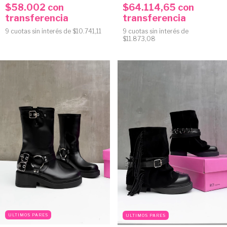
$58.002
con
$64.114,65
con
transferencia
transferencia
9
cuotas sin interés de
$10.741,11
9
cuotas sin interés de
$11.873,08
ULTIMOS PARES
ULTIMOS PARES