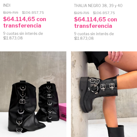
INDI
THALIA NEGRO 38, 39 y 40
$125.715
$106.857,75
$125.715
$106.857,75
$64.114,65
con
$64.114,65
con
transferencia
transferencia
9
cuotas sin interés de
9
cuotas sin interés de
$11.873,08
$11.873,08