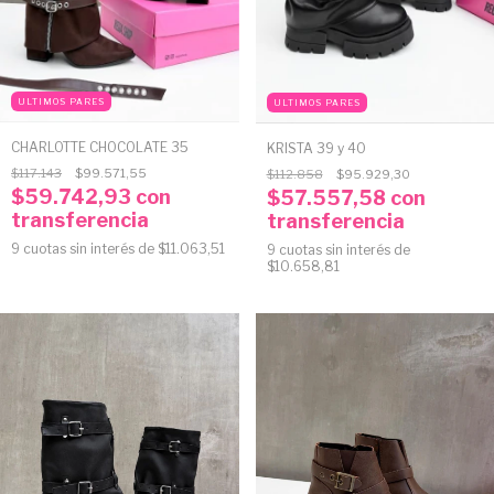
ULTIMOS PARES
ULTIMOS PARES
CHARLOTTE CHOCOLATE 35
KRISTA 39 y 40
$117.143
$99.571,55
$112.858
$95.929,30
$59.742,93
con
$57.557,58
con
transferencia
transferencia
9
cuotas sin interés de
$11.063,51
9
cuotas sin interés de
$10.658,81