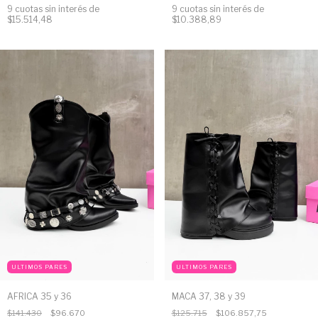
9
cuotas sin interés de
9
cuotas sin interés de
$10.388,89
$15.514,48
ULTIMOS PARES
ULTIMOS PARES
AFRICA 35 y 36
MACA 37, 38 y 39
$141.430
$96.670
$125.715
$106.857,75