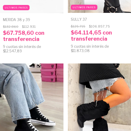
ULTIMOS PARES
ULTIMOS PARES
SULLY 37
MERIDA 38 y 39
$125.715
$106.857,75
$132.860
$112.931
$64.114,65
con
$67.758,60
con
transferencia
transferencia
9
cuotas sin interés de
9
cuotas sin interés de
$11.873,08
$12.547,89