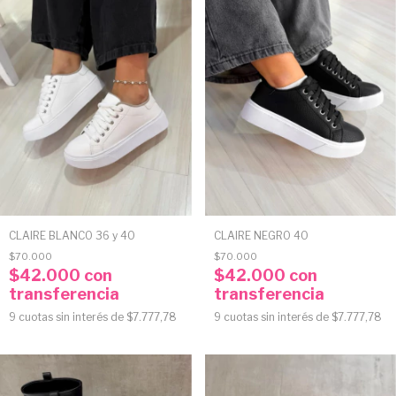
CLAIRE BLANCO 36 y 40
CLAIRE NEGRO 40
$70.000
$70.000
$42.000
con
$42.000
con
transferencia
transferencia
9
cuotas sin interés de
$7.777,78
9
cuotas sin interés de
$7.777,78