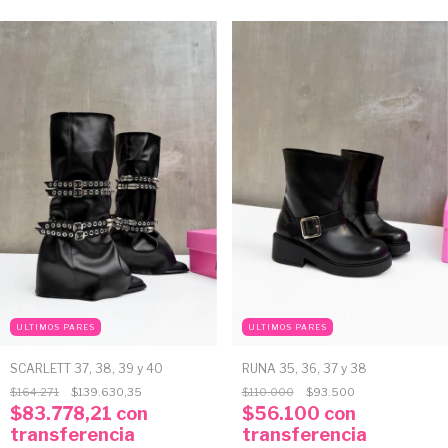
ULTIMOS PARES
ULTIMOS PARES
RUNA 35, 36, 37 y 38
SCARLETT 37, 38, 39 y 40
$110.000
$93.500
$164.271
$139.630,35
$56.100
con
$83.778,21
con
transferencia
transferencia