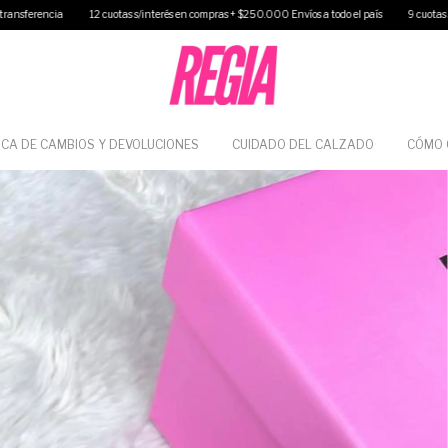
erés en compras + $250.000 Envíos a todo el país
9 cuotas s/interés sin minimo de compra 40
ICA DE CAMBIOS Y DEVOLUCIONES
CUIDADO DEL CALZADO
CÓMO