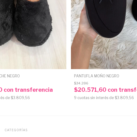
CHE NEGRO
PANTUFLA MOÑO NEGRO
$34.286
60
con
transferencia
$20.571,60
con
transf
rés de
$3.809,56
9
cuotas sin interés de
$3.809,56
CATEGORÍAS