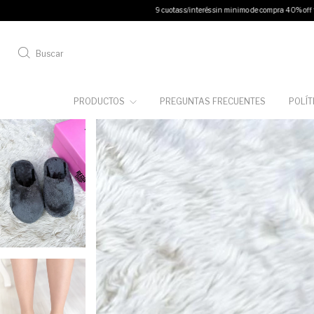
9 cuotas s/interés sin minimo de compra 40% off transferencia
12 cuotas s/int
Buscar
PRODUCTOS
PREGUNTAS FRECUENTES
POLÍT