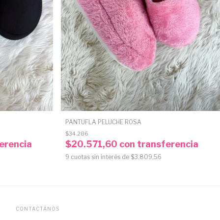
PANTUFLA PELUCHE ROSA
$34.286
erencia
$20.571,60
con
transferencia
9
cuotas sin interés de
$3.809,56
CONTACTÁNOS