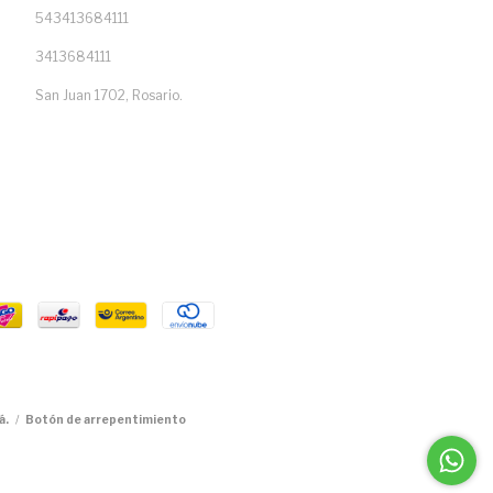
543413684111
3413684111
San Juan 1702, Rosario.
á.
/
Botón de arrepentimiento