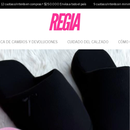
ompras + $250.000 Envíos a todo el país
9 cuotas s/interés sin minimo de compra 40% off tr
ICA DE CAMBIOS Y DEVOLUCIONES
CUIDADO DEL CALZADO
CÓMO