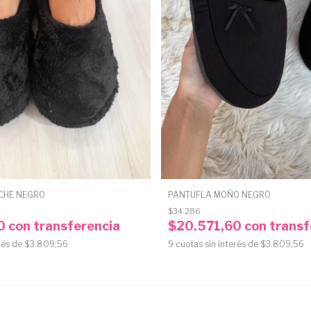
CHE NEGRO
PANTUFLA MOÑO NEGRO
$34.286
60
con
transferencia
$20.571,60
con
transf
rés de
$3.809,56
9
cuotas sin interés de
$3.809,56