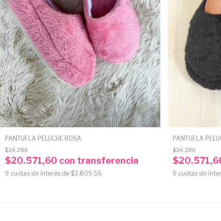
PANTUFLA PELUCHE ROSA
PANTUFLA PELU
$34.286
$34.286
$20.571,60
con
transferencia
$20.571,
9
cuotas sin interés de
$3.809,56
9
cuotas sin inte