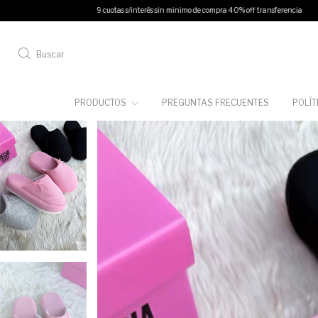
9 cuotas s/interés sin minimo de compra 40% off transferencia
12 cuotas s/interés en c
Buscar
PRODUCTOS
PREGUNTAS FRECUENTES
POLÍT