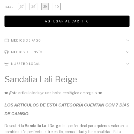
37
38
39
40
TALLE
MEDIOS DE PAGO
MEDIOS DE ENVÍO
NUESTRO LOCAL
Sandalia Lali Beige
❤️ ¡Este artículo incluye una bolsa ecológica de regalo! ❤️
LOS ARTICULOS DE ESTA CATEGORÍA CUENTAN CON 7 DÍAS
DE CAMBIO.
Descubrí la
Sandalia Lali Beige
, la opción ideal para quienes valoran la
combinación perfecta entre estilo, comodidad y funcionalidad. Esta