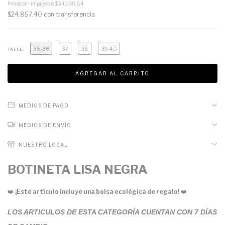
Precio sin impuestos
$34.238,84
$24.857,40
con
transferencia
35-36
37
38
39-40
TALLE
MEDIOS DE PAGO
MEDIOS DE ENVÍO
NUESTRO LOCAL
BOTINETA LISA NEGRA
❤️
¡Este artículo incluye una bolsa ecológica de regalo!
❤️
LOS ARTICULOS DE ESTA CATEGORÍA CUENTAN CON 7 DÍAS