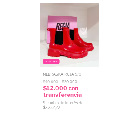
50
%
OFF
NEBRASKA ROJA 9/0
$40.000
$20.000
$12.000
con
transferencia
9
cuotas sin interés de
$2.222,22