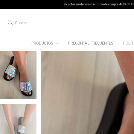
9 cuotas s/interés sin minimo de compra 40% off transferencia
12 cu
Buscar
PRODUCTOS
PREGUNTAS FRECUENTES
POLÍT