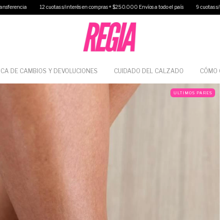
otas s/interés en compras + $250.000 Envíos a todo el país
9 cuotas s/interés sin minimo de
ICA DE CAMBIOS Y DEVOLUCIONES
CUIDADO DEL CALZADO
CÓMO
ULTIMOS PARES