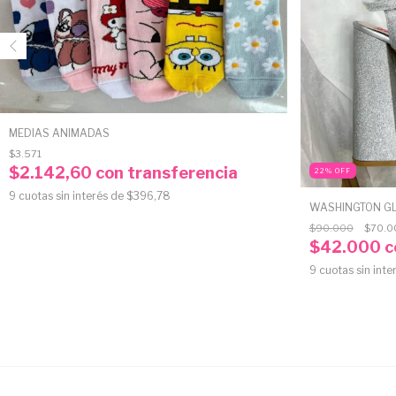
MEDIAS ANIMADAS
$3.571
$2.142,60
con
transferencia
22
%
OFF
9
cuotas sin interés de
$396,78
WASHINGTON GLI
$90.000
$70.0
$42.000
c
9
cuotas sin inte