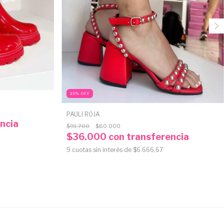
35
%
OFF
PAULI ROJA
ncia
$91.700
$60.000
$36.000
con
transferencia
9
cuotas sin interés de
$6.666,67