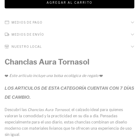
MEDIOS DE PAGO
MEDIOS DE ENVÍO
NUESTRO LOCAL
Chanclas Aura Tornasol
❤️
Este artículo incluye una bolsa ecológica de regalo
❤️
LOS ARTICULOS DE ESTA CATEGORÍA CUENTAN CON 7 DÍAS
DE CAMBIO.
Descubrí las
Chanclas Aura Tornasol
, el calzado ideal para quienes
valoran la comodidad y la practicidad en su día a día. Pensadas
especialmente para el uso diario, estas chanclas combinan un diseño
moderno con materiales livianos que te ofrecen una experiencia de uso
sin igual.