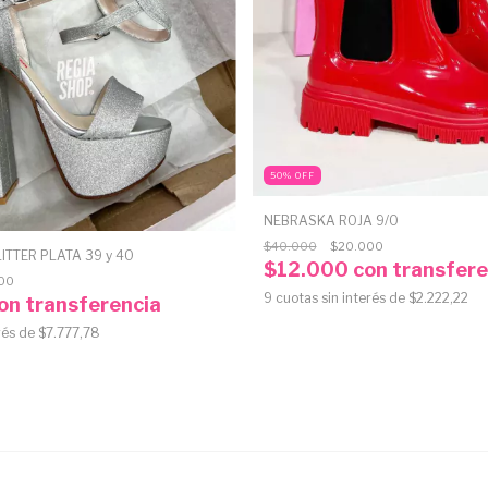
50
%
OFF
NEBRASKA ROJA 9/0
$40.000
$20.000
TTER PLATA 39 y 40
$12.000
con
transfere
00
9
cuotas sin interés de
$2.222,22
on
transferencia
rés de
$7.777,78