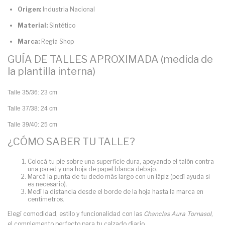
Origen:
Industria Nacional
Material:
Sintético
Marca:
Regia Shop
GUÍA DE TALLES APROXIMADA (medida de
la plantilla interna)
Talle 35/36: 23 cm
Talle 37/38: 24 cm
Talle 39/40: 25 cm
¿CÓMO SABER TU TALLE?
Colocá tu pie sobre una superficie dura, apoyando el talón contra
una pared y una hoja de papel blanca debajo.
Marcá la punta de tu dedo más largo con un lápiz (pedí ayuda si
es necesario).
Medí la distancia desde el borde de la hoja hasta la marca en
centímetros.
Elegí comodidad, estilo y funcionalidad con las
Chanclas Aura Tornasol
,
el complemento perfecto para tu calzado diario.