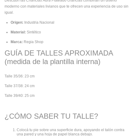
Descubrí las
Chanclas Aura Plateado
chanclas combinan un diseño
moderno con materiales livianos que te ofrecen una experiencia de uso sin
igual.
Origen:
Industria Nacional
Material:
Sintético
Marca:
Regia Shop
GUÍA DE TALLES APROXIMADA
(medida de la plantilla interna)
Talle 35/36: 23 cm
Talle 37/38: 24 cm
Talle 39/40: 25 cm
¿CÓMO SABER TU TALLE?
Colocá tu pie sobre una superficie dura, apoyando el talón contra
una pared y una hoja de papel blanca debajo.