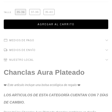
35-36
37-38
39-40
TALLE
MEDIOS DE PAGO
MEDIOS DE ENVÍO
NUESTRO LOCAL
Chanclas Aura Plateado
❤️
Este artículo incluye una bolsa ecológica de regalo
❤️
LOS ARTICULOS DE ESTA CATEGORÍA CUENTAN CON 7 DÍAS
DE CAMBIO.