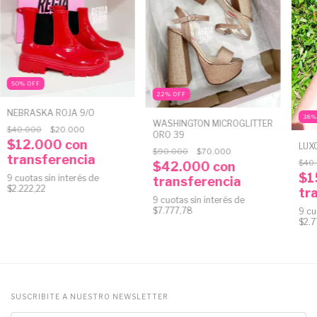
50
%
OFF
22
%
OFF
NEBRASKA ROJA 9/0
38
WASHINGTON MICROGLITTER
$40.000
$20.000
ORO 39
$12.000
con
LUX
$90.000
$70.000
transferencia
$40
$42.000
con
$1
9
cuotas sin interés de
transferencia
$2.222,22
tr
9
cuotas sin interés de
$7.777,78
9
cu
$2.7
SUSCRIBITE A NUESTRO NEWSLETTER