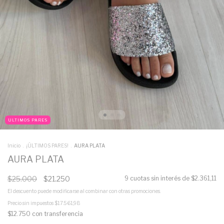
ULTIMOS PARES
Inicio
.
¡ÚLTIMOS PARES!
.
AURA PLATA
AURA PLATA
$25.000
$21.250
9
cuotas sin interés de
$2.361,11
El descuento puede modificarse al combinar con otras promociones.
Precio sin impuestos
$17.561,98
$12.750
con
transferencia